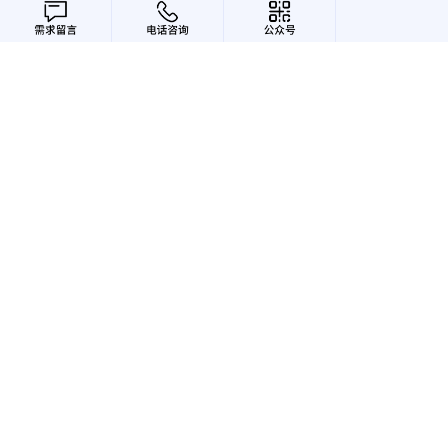
项目背景
回力"焕回青春主题"活动minisite，适配PC+手机端响应，进行全
方位、多渠道品牌推广
意在传达唤回“回力青春回忆”的活动理念，唤回青春，致力经
典。