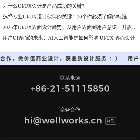
为什么UI/UX设计是产品成功的关键？
选择专业UI/UX设计伙伴的关键：10个你必须了解的标准
2025年UI/UX界面设计趋势，从用户界面到用户意识：开启人机交互的新纪元
用户UI界面的未来：AI人工智能是如何影响 UI/UX 界面设计
合作，做价值商业设计，获品质设计服务 ：）
用户
联系电话
+86-21-51115850
商务合作
hi@wellworks.cn
复制